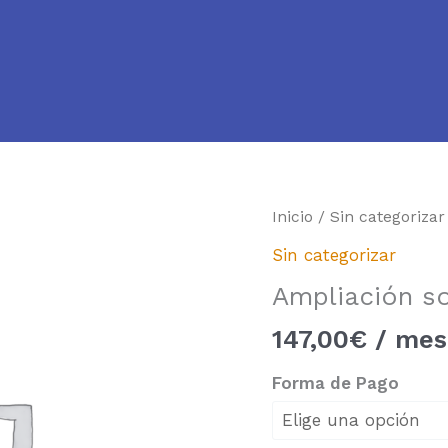
Ampliación
Inicio
/
Sin categorizar
soporte
Sin categorizar
premium
Ampliación s
cantidad
147,00
€
/ mes
Forma de Pago