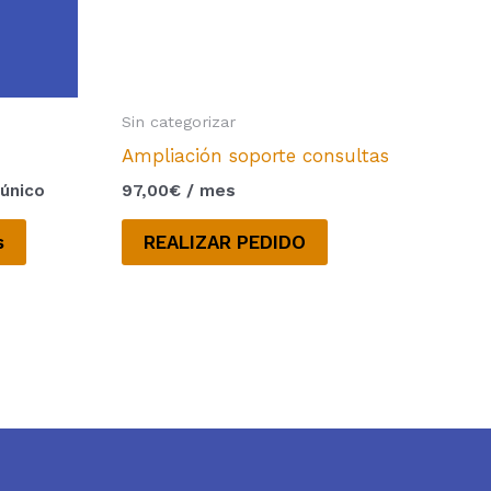
se
pueden
elegir
en
Sin categorizar
la
Ampliación soporte consultas
página
 único
97,00
€
/ mes
de
producto
s
REALIZAR PEDIDO