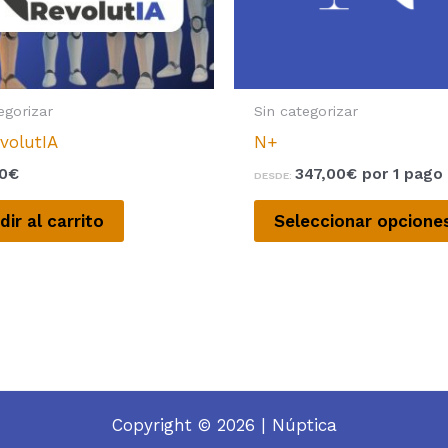
egorizar
Sin categorizar
volutIA
N+
00
€
347,00
€
por 1 pago
DESDE:
dir al carrito
Seleccionar opcione
Copyright © 2026 | Núptica